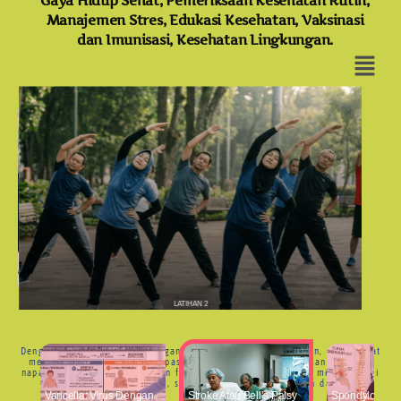
Gaya Hidup Sehat, Pemeriksaan Kesehatan Rutin,
Manajemen Stres, Edukasi Kesehatan, Vaksinasi
dan Imunisasi, Kesehatan Lingkungan.
LATIHAN 2
Dengan rutin melakukan peregangan dan melatih pernapasan, anda dapat
memperkuat otot-otot pernapasan. Secara umum, peregangan dan olah
napas bertujuan meningkatkan fleksibilitas, kekuatan otot, memperbaiki
postur, meredakan stres, serta melancarkan peredaran darah.
Varicella: Virus Dengan
Stroke Atau Bell’s Palsy
Spondylolisthe