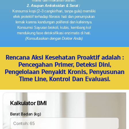
manis dan makanan olahan.
2. Asupan Antioksidan & Serat :
Konsumsi kopi (2–3 cangkir/hari, tanpa gula) memiliki
efek protektif terhadap fibrosis hati dan penumpukan
lemak karena kandungan polifenol dan kafeinnya.
Konsumsi Sayuran brokoli, kubis, kembang kol
mendukung fase detoksifikasi enzimatis di hati.
(Konsultasikan dengan Dokter Anda)
Rencana Aksi Kesehatan Proaktif adalah :
Pencegahan Primer, Deteksi Dini,
Pengelolaan Penyakit Kronis, Penyusunan
Time Line, Kontrol Dan Evaluasi.
Kalkulator BMI
Berat Badan (kg)