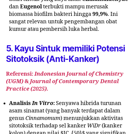
dan
Eugenol
terbukti mampu merusak
biomassa biofilm bakteri hingga
99,9%
. Ini
sangat relevan untuk pengembangan obat
kumur atau pembersih luka herbal.
5. Kayu Sintuk memiliki Potensi
Sitotoksik (Anti-Kanker)
Referensi:
Indonesian Journal of Chemistry
(UGM)
&
Journal of Contemporary Dental
Practice (2025).
Analisis
In Vitro
:
Senyawa hibrida turunan
asam sinamat (yang banyak terdapat dalam
genus
Cinnamomum
) menunjukkan aktivitas
sitotoksik terhadap sel kanker
WiDr
(kanker
kolon) dengan nilai $IC_{50}$ yang signifikan